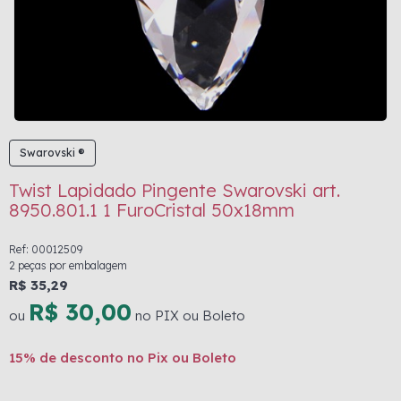
Swarovski ®
Twist Lapidado Pingente Swarovski art.
8950.801.1 1 FuroCristal 50x18mm
Ref: 00012509
2 peças por embalagem
R$ 35,29
R$ 30,00
ou
no PIX ou Boleto
15% de desconto no Pix ou Boleto