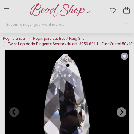
Página Inicial
Peças para Lustres / Feng Shui
Twist Lapidado Pingente Swarovski art. 8950.801.1 1 FuroCristal 50x1