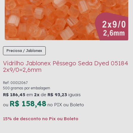
Preciosa / Jablonex
Vidrilho Jablonex Pêssego Seda Dyed 05184
2x9/0=2,6mm
Ref: 00012067
500 gramas por embalagem
R$ 186,45
em
2x
de
R$ 93,23
iguais
R$ 158,48
ou
no PIX ou Boleto
15% de desconto no Pix ou Boleto