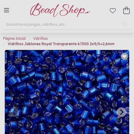
Página Inicial
Vidrilhos
Vidrilhos Jablonex Royal Transparente 67300 2x9/0=2,6mm