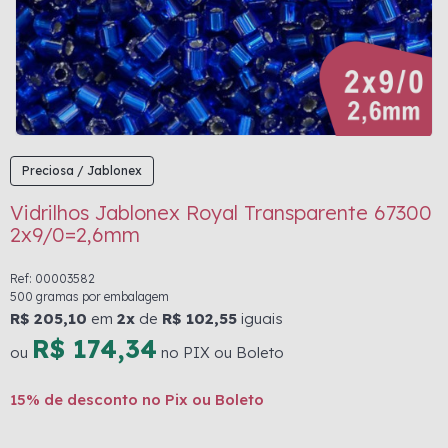
Preciosa / Jablonex
Vidrilhos Jablonex Royal Transparente 67300
2x9/0=2,6mm
Ref: 00003582
500 gramas por embalagem
R$ 205,10
em
2x
de
R$ 102,55
iguais
R$ 174,34
ou
no PIX ou Boleto
15% de desconto no Pix ou Boleto